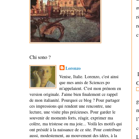
m
r
r
c
Chi sono ?
Lorenzo
.
Venise, Italie. Lorenzo, c'est ainsi
C
que mes amis de Sciences po
m'appelaient. C'est mon prénom en
version originale. J'aime bien finalement ce rappel
de mon italianité. Pourquoi ce blog ? Pour partager
g
ces impressions qui rendent une rencontre, une
m
lecture, une visite plus précieuses. Pour garder le
souvenir de moments forts, réagir, exprimer ma
l
colère, ma tristesse ou ma joie... Voilà les motifs qui
c
ont présidé à la naissance de ce site. Pour contribuer
aussi, modestement, au mouvement des idées, à la
L