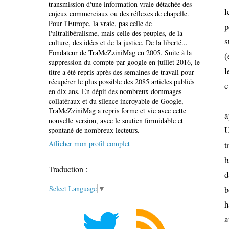
transmission d'une information vraie détachée des
l
enjeux commerciaux ou des réflexes de chapelle.
Pour l'Europe, la vraie, pas celle de
p
l'ultralibéralisme, mais celle des peuples, de la
s
culture, des idées et de la justice. De la liberté...
Fondateur de TraMeZziniMag en 2005. Suite à la
(
suppression du compte par google en juillet 2016, le
l
titre a été repris après des semaines de travail pour
récupérer le plus possible des 2085 articles publiés
c
en dix ans. En dépit des nombreux dommages
–
collatéraux et du silence incroyable de Google,
TraMeZziniMag a repris forme et vie avec cette
a
nouvelle version, avec le soutien formidable et
U
spontané de nombreux lecteurs.
Afficher mon profil complet
t
b
Traduction :
d
b
Select Language
▼
h
a