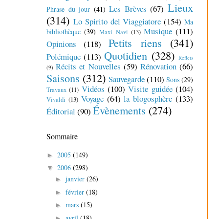
Lieux
Les Brèves
(67)
Phrase du jour
(41)
(314)
Lo Spirito del Viaggiatore
(154)
Ma
Musique
(111)
bibliothèque
(39)
Maxi Navi
(13)
Petits riens
(341)
Opinions
(118)
Quotidien
(328)
Polémique
(113)
Reflets
Récits et Nouvelles
(59)
Rénovation
(66)
(9)
Saisons
(312)
Sauvegarde
(110)
Sons
(29)
Vidéos
(100)
Visite guidée
(104)
Travaux
(11)
Voyage
(64)
la blogosphère
(133)
Vivaldi
(13)
Évènements
(274)
Éditorial
(90)
Sommaire
2005
(149)
►
2006
(298)
▼
janvier
(26)
►
février
(18)
►
mars
(15)
►
avril
(18)
►