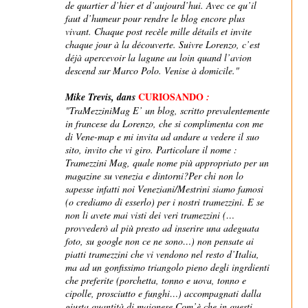
de quartier d’hier et d’aujourd’hui. Avec ce qu’il
faut d’humeur pour rendre le blog encore plus
vivant. Chaque post recèle mille détails et invite
chaque jour à la découverte. Suivre Lorenzo, c’est
déjà apercevoir la lagune au loin quand l’avion
descend sur Marco Polo. Venise à domicile."
CURIOSANDO
Mike Trevis, dans
:
"TraMezziniMag E’ un blog, scritto prevalentemente
in francese da Lorenzo, che si complimenta con me
di Vene-map e mi invita ad andare a vedere il suo
sito, invito che vi giro. Particolare il nome :
Tramezzini Mag, quale nome più appropriato per un
magazine su venezia e dintorni?Per chi non lo
sapesse infatti noi Veneziani/Mestrini siamo famosi
(o crediamo di esserlo) per i nostri tramezzini. E se
non li avete mai visti dei veri tramezzini (…
provvederò al più presto ad inserire una adeguata
foto, su google non ce ne sono…) non pensate ai
piatti tramezzini che vi vendono nel resto d’Italia,
ma ad un gonfissimo triangolo pieno degli ingrdienti
che preferite (porchetta, tonno e uova, tonno e
cipolle, prosciutto e funghi…) accompagnati dalla
giusta quantità di maionese.Com’è che in questi