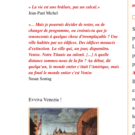
m
« La vie est une brûlure, pas un calcul.»
.
Jean-Paul Michel
«... Mais je pourrais décider de rester, ou de
S
changer de programme, ou croirais-tu que je
renoncerais à quelque chose d'irremplaçable ? Une
p
ville habitée par ses édifices. Des édifices menacés
L
d'extinction. La ville qui, un jour, disparaîtra.
p
Venise. Notre Titanic au ralenti. [...] A quelle
distance sommes-nous de la fin ? Au début, dit
p
quelqu'un, le monde entier c'était l'Amérique, mais
A
au final le monde entier c'est Venise
Susan Sontag
I
e
r
Evviva Venezia !
a
h
g
d