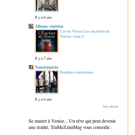
Il y a 6 ans
Album vénitien
L'or de Venise.Les mystères de
Venise, tome 2.
Il y a 7 ans
Venetiamicio
Fenêtres vénitiennes
Il y a 8 ans
Tout afficher
Se marier à Venise... Un rêve qui peut devenir
une réalité, TraMeZziniMag vous conseille :