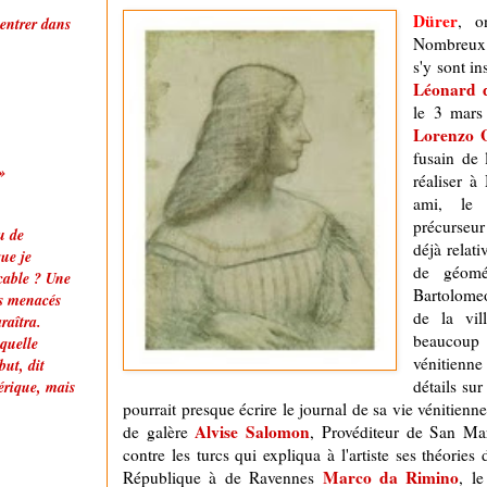
Dürer
, o
 entrer dans
Nombreux f
s'y sont in
Léonard d
le 3 mars 
Lorenzo 
fusain de 
»
réaliser à
ami, le
précurseur
u de
déjà relat
ue je
de géomét
çable ? Une
Bartolomeo
ces menacés
de la vil
raîtra.
beauco
 quelle
vénitienn
ut, dit
détails su
érique, mais
pourrait presque écrire le journal de sa vie vénitie
Alvise Salomon
de galère
, Provéditeur de San Mar
contre les turcs qui expliqua à l'artiste ses théories
Marco da Rimino
République à de Ravennes
, l