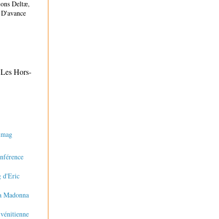
ions Deltæ,
 D'avance
 Les Hors-
nimag
onférence
g d'Eric
la Madonna
 vénitienne