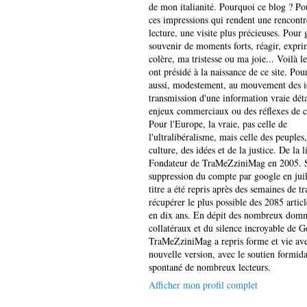
de mon italianité. Pourquoi ce blog ? Po
ces impressions qui rendent une rencontr
lecture, une visite plus précieuses. Pour 
souvenir de moments forts, réagir, expr
colère, ma tristesse ou ma joie... Voilà l
ont présidé à la naissance de ce site. Pou
aussi, modestement, au mouvement des id
transmission d'une information vraie dét
enjeux commerciaux ou des réflexes de c
Pour l'Europe, la vraie, pas celle de
l'ultralibéralisme, mais celle des peuples,
culture, des idées et de la justice. De la li
Fondateur de TraMeZziniMag en 2005. S
suppression du compte par google en juil
titre a été repris après des semaines de t
récupérer le plus possible des 2085 articl
en dix ans. En dépit des nombreux dom
collatéraux et du silence incroyable de G
TraMeZziniMag a repris forme et vie ave
nouvelle version, avec le soutien formida
spontané de nombreux lecteurs.
Afficher mon profil complet