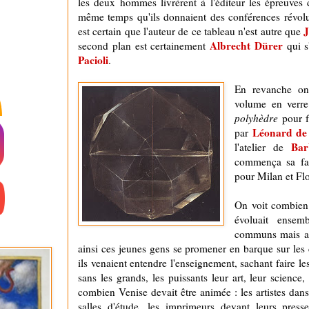
les deux hommes livrèrent à l'éditeur les épreuves
même temps qu'ils donnaient des conférences révolu
J
est certain que l'auteur de ce tableau n'est autre que
Albrecht Dürer
second plan est certainement
qui s
Pacioli
.
En revanche on 
volume en verre
polyhèdre
pour fa
Léonard de
par
Bar
l'atelier de
commença sa f
pour Milan et Fl
On voit combien 
évoluait ensem
communs mais aus
ainsi ces jeunes gens se promener en barque sur les 
ils venaient entendre l'enseignement, sachant faire les
sans les grands, les puissants leur art, leur science,
combien Venise devait être animée : les artistes dans
salles d'étude, les imprimeurs devant leurs press