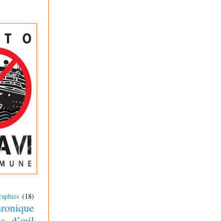
raphies
(18)
ronique
ns d’œil