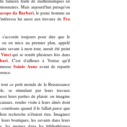
 du fameux traité de mathématiques en
tionnaires. Mais aujourd'hui puisqu'on
acopo da Barbari
, le jeune homme au
Fra
'intéressa lui aussi aux travaux de
s'accorde toujours pour dire que le
 ou en mica au premier plan, appelé
ire savant à mon tour, aurait été peint
 Vinci
qui se rendit plusieurs fois dans
bari
. C'est d'ailleurs à Venise qu'il
Sainte Anne
ameuse
avant de repartir
orence.
tout ce petit monde de la Renaissance
ble, se stimulant par leurs travaux
si leurs parties de plaisir. on imagine
canaux, rendre visite à leurs aînés dont
 courtisans quand il le fallait parce que
 leur recherche n'étaient rien. Imaginez
 leurs boutiques, les savants dans leurs
es, les moines dans les bibliothèques