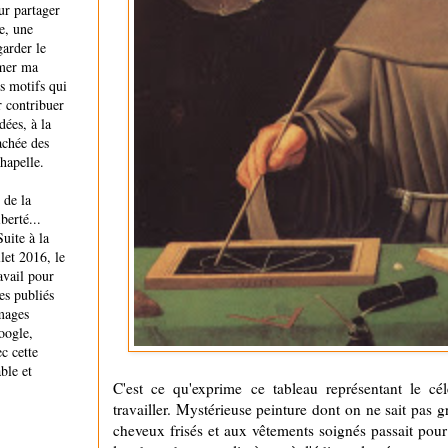
ur partager
e, une
garder le
imer ma
es motifs qui
r contribuer
ées, à la
achée des
hapelle.
 de la
berté...
uite à la
let 2016, le
ravail pour
es publiés
mages
oogle,
c cette
ble et
C'est ce qu'exprime ce tableau représentant le c
travailler. Mystérieuse peinture dont on ne sait pa
cheveux frisés et aux vêtements soignés passait pour