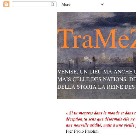
TraMe
VENISE, UN LIEU MA ANCHE 
MAIS CELLE DES NATIONS, D
DELLA STORIA LA REINE DES
« Si tu mesures dans le monde et dans 
déception,tu sens que désormais elle ne
une nouvelle aridité, mais à une vieille
Pier Paolo Pasolini