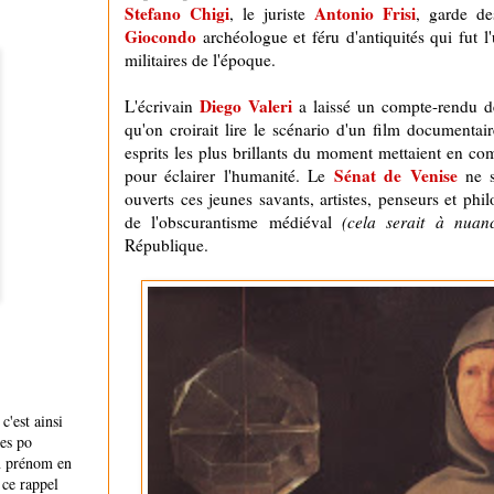
Stefano Chigi
Antonio Frisi
, le juriste
, garde d
Giocondo
archéologue et féru d'antiquités qui fut l'
militaires de l'époque.
Diego Valeri
L'écrivain
a laissé un compte-rendu des
qu'on croirait lire le scénario d'un film documentai
esprits les plus brillants du moment mettaient en com
Sénat de Venise
pour éclairer l'humanité. Le
ne s'
ouverts ces jeunes savants, artistes, penseurs et phil
de l'obscurantisme médiéval
(cela serait à nuan
République.
c'est ainsi
es po
n prénom en
 ce rappel