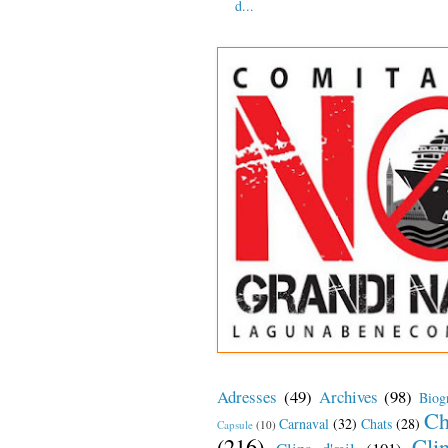
d...
Adresses
(49)
Archives
(98)
Biog
Ch
Carnaval
(32)
Chats
(28)
Capsule
(10)
(216)
Cli