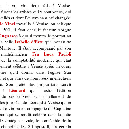
n l'a vu, vint deux fois à Venise.
urent les artistes qui y sont venus, qui
stallés et dont l’œuvre en a été changée.
e Vinci
travailla à Venise. on sait que
1500, il était chez le facteur d'orgue
Gugnasco
à qui il montra le portrait au
Isabelle d'Este
la belle
qu'il venait de
 Mantoue. Il était accompagné par son
Fra Luca Pacioli
 mathématicien
 de la comptabilité moderne, qui était
ivement célèbre à Venise après un cours
rie qu'il donna dans l'église San
 et qui attira de nombreux intellectuels
le. Son traité des proportions servit
Léonard
up à
qui illustra l'édition
e de ses œuvres. On a tellement de
r les journées de Léonard à Venise qu'on
nne. Le vin bu en compagnie du Capitaine
co qui se rendit célèbre dans la lutte
 de stratégie navale, le connétable de la
e chanoine des Sti apostoli, un certain